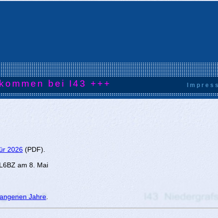
kommen bei I43 +++
Impres
für 2026
(PDF).
L6BZ am 8. Mai
rgangenen Jahre
.