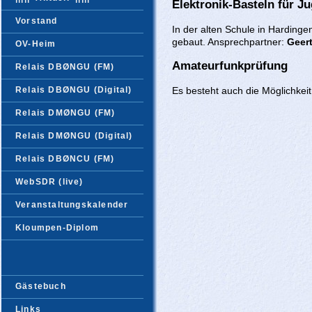
Elektronik-Basteln für J
Vorstand
In der alten Schule in Harding
gebaut. Ansprechpartner:
Geer
OV-Heim
Amateurfunkprüfung
Relais DBØNGU (FM)
Es besteht auch die Möglichkei
Relais DBØNGU (Digital)
Relais DMØNGU (FM)
Relais DMØNGU (Digital)
Relais DBØNCU (FM)
WebSDR
(live)
Veranstaltungskalender
Kloumpen-Diplom
Gästebuch
Links